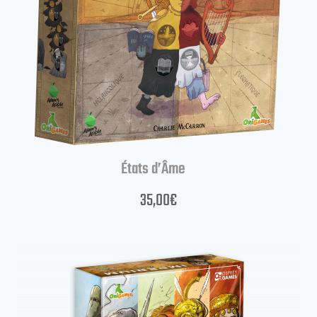
États d’Âme
35,00
€