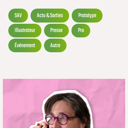
SAV
Actu & Sorties
Prototype
Illustrateur
Presse
Pro
Événement
Autre