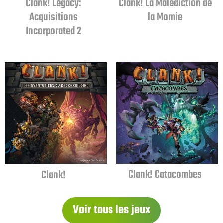
Clank! Legacy:
Clank! La Malédiction de
Acquisitions
la Momie
Incorporated 2
Clank! Catacombes
Clank!
Voir tous les jeux