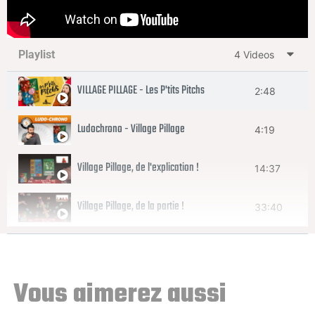
Playlist
4 Videos
VILLAGE PILLAGE - Les P'tits Pitchs
2:48
Ludochrono - Village Pillage
4:19
Village Pillage, de l'explication !
14:37
Village Pillage, de la partie !
33:40
Vous aimerez aussi