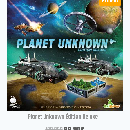
Promo!
Planet Unknown Édition Deluxe
130,00
€
99,90
€