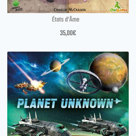
États d’Âme
35,00
€