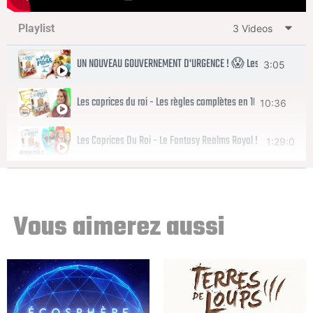
Playlist
3 Videos
UN NOUVEAU GOUVERNEMENT D'URGENCE ! 😱 Les Caprices du R
3:05
Les caprices du roi - Les règles complètes en 10 Minutes
10:36
Les Caprices Du Roi - Le Fantasy Realms Royal ! | Master J2S 
1:29:0
7
Vous aimerez aussi