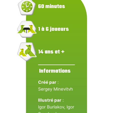
60 minutes
1 à 6 joueurs
14 ans et +
Informations
Créé par
:
Sergey Minevitvh
Illustré par
:
Igor Burlakov
,
Igor